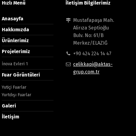
Hızlı Menü
İletişim Bilgilerimiz
Anasayfa
Mustafapaşa Mah.
Alirıza Septioğlu
Hakkımızda
Bulv. No: 61/B
Ürünlerimiz
Merkez/ELAZIĞ
Projelerimiz
+90 424 224 14 47
İnova Evleri 1
celikkapi@aktas-
grup.com.tr
Fuar Görüntüleri
Yutiçi Fuarlar
Yurtdışı Fuarlar
Galeri
İletişim