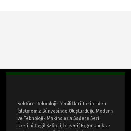
Sektörel Teknolojik Yenilikleri Takip Eden
İşletmemiz Bünyesinde Oluşturduğu Modern
ve Teknolojik Makinalarla Sadece Seri
Üretimi Değil Kaliteli,
İnovatif,Ergonomik ve